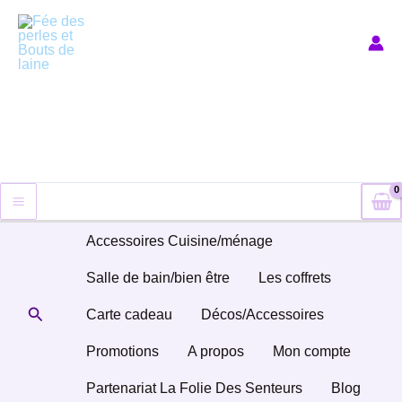
Aller
au
contenu
Accessoires Cuisine/ménage
Salle de bain/bien être
Les coffrets
Rechercher
Carte cadeau
Décos/Accessoires
Promotions
A propos
Mon compte
Partenariat La Folie Des Senteurs
Blog