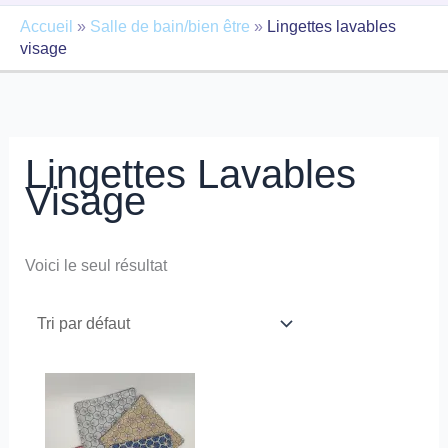
Accueil
»
Salle de bain/bien être
»
Lingettes lavables
visage
Lingettes Lavables
Visage
Voici le seul résultat
Ce
produit
a