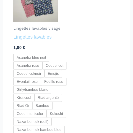
plusieurs
variations.
Les
Lingettes lavables visage
options
Lingettes lavables
peuvent
être
1,90
€
choisies
Asanoha bleu nuit
sur
Asanoha rose
Coquelicot
la
Coquelicot/noir
Emojis
page
Eventail rose
Feuille rose
du
Girly/bambou blanc
produit
Kiss cool
Riad argenté
Riad Or
Bambou
Coeur multicolor
Kokeshi
Nazar boncuk (oeil)
Nazar boncuk bambou bleu