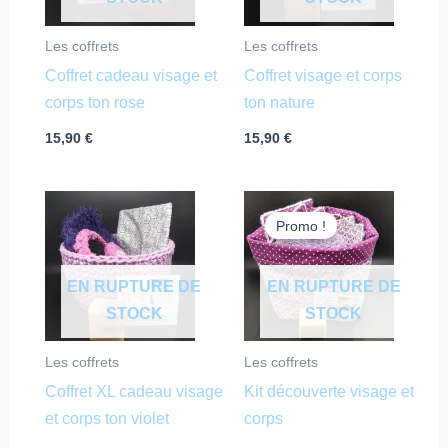
Les coffrets
Les coffrets
Coffret cadeau visage et
Coffret visage et corps
corps ton rose
ton nature
15,90
€
15,90
€
Le
Le
prix
prix
Promo !
initial
actuel
était :
est :
30,00 €.
25,00 €.
EN RUPTURE DE
EN RUPTURE DE
STOCK
STOCK
Les coffrets
Les coffrets
Coffret XL cadeau visage
Kit découverte visage et
et corps ton violet
corps