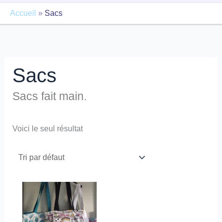
Accueil
»
Sacs
Sacs
Sacs fait main.
Voici le seul résultat
Ce
produit
a