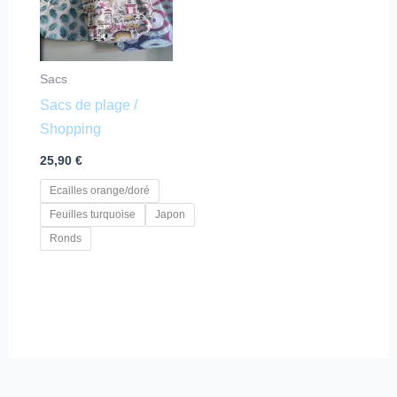
plusieurs
variations.
Les
Sacs
options
Sacs de plage /
peuvent
Shopping
être
choisies
25,90
€
sur
Ecailles orange/doré
la
Feuilles turquoise
Japon
page
Ronds
du
produit